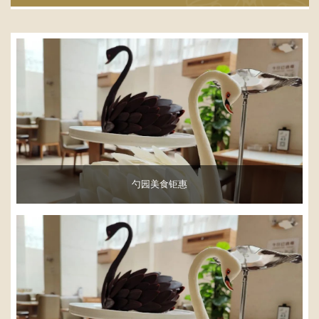
勺园美食钜惠